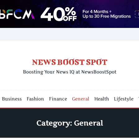
NEWS BOOST SPOT
Boosting Your News IQ at NewsBoostSpot
Business
Fashion
Finance
General
Health
Lifestyle
Category:
General